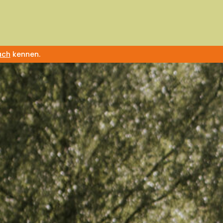
äch
kennen.