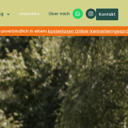
ng
meynAbo
Über mich
Kontakt
 unverbindlich in einem
kostenlosen Online-Kennenlerngespr