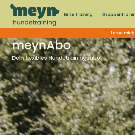
Einzeltraining
Gruppentraini
Lerne mich
meynAbo
Dein flexibles Hundetrainingsabo